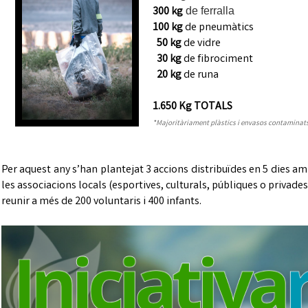
300 kg
de ferralla
100 kg
de pneumàtics
50 kg
de vidre
30 kg
de fibrociment
20 kg
de runa
1.650 Kg
TOTALS
*Majoritàriament plàstics i envasos contaminat
Per aquest any s’han plantejat 3 accions distribuïdes en 5 dies am
les associacions locals (esportives, culturals, públiques o privade
reunir a més de 200 voluntaris i 400 infants.