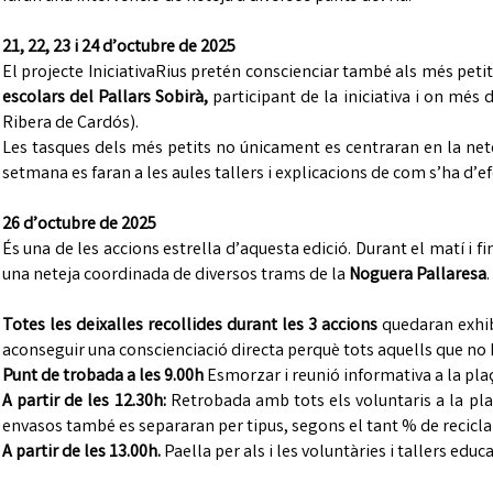
21, 22, 23 i 24 d’octubre de 2025
El projecte IniciativaRius pretén conscienciar també als més petits
escolars del Pallars Sobirà,
participant de la iniciativa i on més 
Ribera de Cardós).
Les tasques dels més petits no únicament es centraran en la nete
setmana es faran a les aules tallers i explicacions de com s’ha d’ef
26 d’octubre de 2025
És una de les accions estrella d’aquesta edició. Durant el matí i f
una neteja coordinada de diversos trams de la
Noguera Pallaresa
.
Totes les deixalles recollides durant les 3 accions
quedaran exhib
aconseguir una conscienciació directa perquè tots aquells que no h
Punt de trobada a les 9.00h
Esmorzar i reunió informativa a la plaç
A partir de les 12.30h:
Retrobada amb tots els voluntaris a la plaç
envasos també es separaran per tipus, segons el tant % de reciclab
A partir de les 13.00h.
Paella per als i les voluntàries i tallers educ