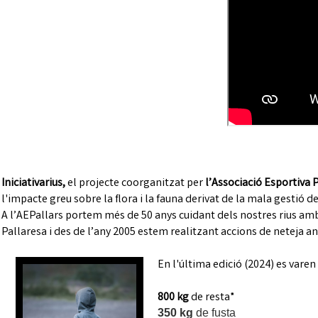
Iniciativarius,
el projecte coorganitzat per
l’Associació
Esportiva P
l'impacte greu sobre la flora i la fauna derivat de la mala gestió de
A l’AEPallars portem més de 50 anys cuidant dels nostres rius amb
Pallaresa i des de l’any 2005 estem realitzant accions de neteja an
En l'última edició (2024) es varen 
800 kg
de resta*
350 kg
de fusta