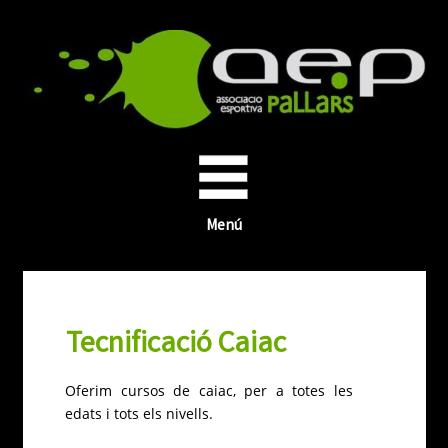
Menú
Tecnificació Caiac
Oferim cursos de caiac, per a totes les
edats i tots els nivells.